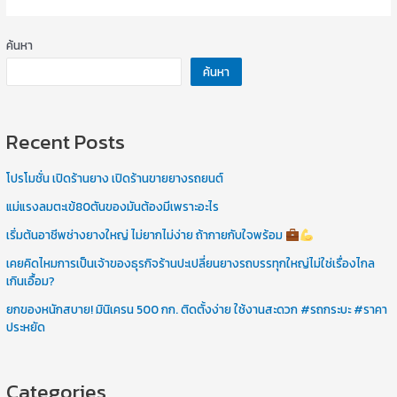
ธุรกิจ
ร้าน
ค้นหา
ยาง
ค้นหา
ให่ญ
ได้
ทันที
Recent Posts
ด้วย
เครื่อง
โปรโมชั่น เปิดร้านยาง เปิดร้านขายยางรถยนต์
นี้
แม่แรงลมตะเข้80ตันของมันต้องมีเพราะอะไร
เริ่มต้นอาชีพช่างยางใหญ่ ไม่ยากไม่ง่าย ถ้ากายกับใจพร้อม
เคยคิดไหมการเป็นเจ้าของธุรกิจร้านปะเปลี่ยนยางรถบรรทุกใหญ่ไม่ใช่เรื่องไกล
เกินเอื้อม?
ยกของหนักสบาย! มินิเครน 500 กก. ติดตั้งง่าย ใช้งานสะดวก #รถกระบะ #ราคา
ประหยัด
Categories