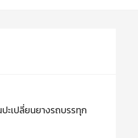
านปะเปลี่ยนยางรถบรรทุก