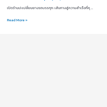
เปิดร้านปะเปลี่ยนยางรถบรรทุก: เส้นทางสู่ความสำเร็จที่คุ …
เคย
Read More »
คิด
ไหม
การ
เป็น
เจ้าของ
ธุรกิจ
ร้าน
ปะ
เปลี่ยน
ยาง
รถ
บรรทุก
ใหญ่