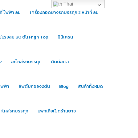
Thai
ี่ ไฟฟ้า ลม
เครื่องถอดยางรถบรรทุก 2 หน้าที่ ลม
ม่แรงลม 80 ตัน High Top
มินิเครน
อะไหล่รถบรรทุก
ติดต่อเรา
ไฟฟ้า
ลิฟต์ยกของ2ตัน
Blog
สินค้าทั้งหมด
ะไหล่รถบรรทุก
แพกเก็จเปิดร้านยาง