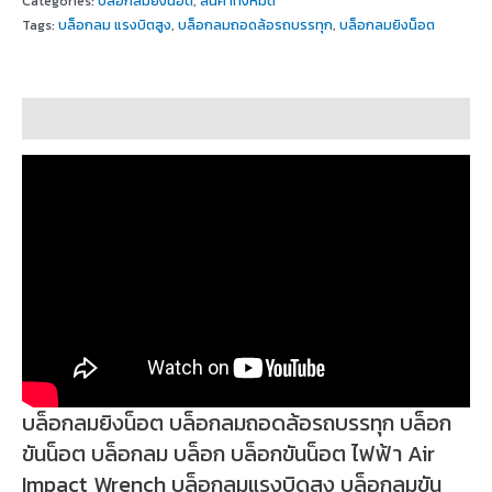
Categories:
บล็อกลมยิงน็อต
,
สินค้าทั้งหมด
น็อต
Tags:
บล็อกลม แรงบิตสูง
,
บล็อกลมถอดล้อรถบรรทุก
,
บล็อกลมยิงน็อต
quantity
Description
บล็อกลมยิงน็อต บล็อกลมถอดล้อรถบรรทุก บล็อก
ขันน็อต บล็อกลม บล็อก บล็อกขันน็อต ไฟฟ้า Air
Impact Wrench บล็อกลมแรงบิดสูง บล็อกลมขัน