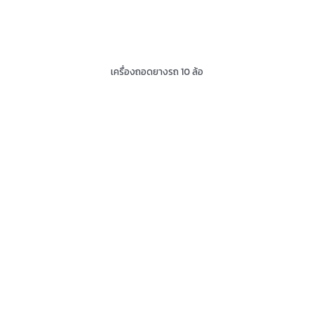
เครื่องถอดยางรถ 10 ล้อ