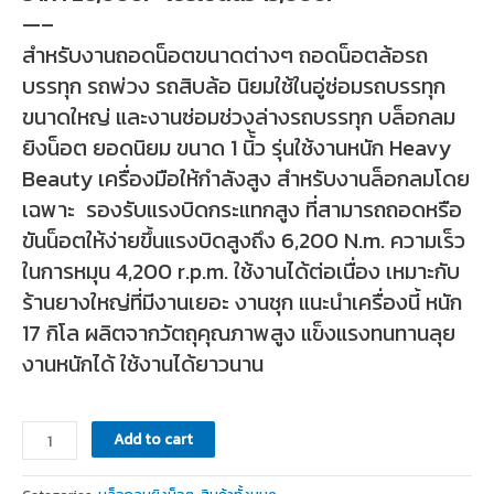
—–
สำหรับงานถอดน็อตขนาดต่างๆ ถอดน็อตล้อรถ
บรรทุก รถพ่วง รถสิบล้อ นิยมใช้ในอู่ซ่อมรถบรรทุก
ขนาดใหญ่ และงานซ่อมช่วงล่างรถบรรทุก บล็อกลม
ยิงน็อต ยอดนิยม ขนาด 1 นิ้้ว รุ่นใช้งานหนัก Heavy
Beauty เครื่องมือให้กำลังสูง สำหรับงานล็อกลมโดย
เฉพาะ รองรับแรงบิดกระแทกสูง ที่สามารถถอดหรือ
ขันน็อตให้ง่ายขึ้นแรงบิดสูงถึง 6,200 N.m. ความเร็ว
ในการหมุน 4,200 r.p.m. ใช้งานได้ต่อเนื่อง เหมาะกับ
ร้านยางใหญ่ที่มีงานเยอะ งานชุก แนะนำเครื่องนี้ หนัก
17 กิโล ผลิตจากวัตถุคุณภาพสูง แข็งแรงทนทานลุย
งานหนักได้ ใช้งานได้ยาวนาน
บล็อก
Add to cart
ลม
ยิง