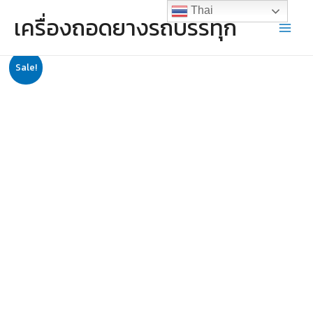
Skip
Thai
เครื่องถอดยางรถบรรทุก
to
Main
content
Menu
Sale!