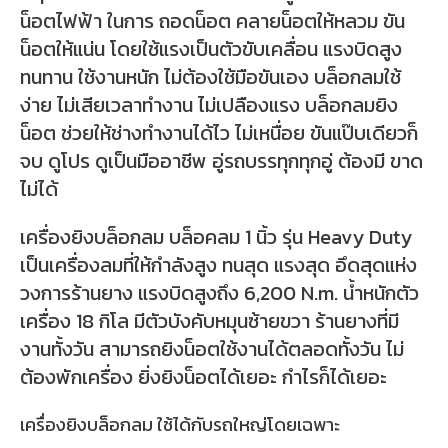
น็อตไฟฟ้า ในการ ถอดน็อต คลายน็อตให้หลวม ขัน
น็อตให้แน่น โดยใช้แรงเป็นตัวขับเคลื่อน แรงบิดสูง
ทนทาน ใช้งานหนัก ไม่ต้องใช้มือขันเอง บล็อกลมใช้
ง่าย ไม่เสียเวลาทำงาน ไม่เปลืองแรง บล็อกลมยิง
น็อต ช่วยให้ช่างทำงานได้ไว ไม่เหนื่อย ขันแป๊บเดียวก็
จบ ดูโปร ดูเป็นมืออาชีพ อู่รถบรรทุกทุกอู่ ต้องมี ขาด
ไม่ได้
เครื่องยิงบล็อกลม บล็อคลม 1 นิ้ว รุ่น Heavy Duty
เป็นเครื่องลมที่ให้กำลังสูง ทนสุด แรงสุด อึดสุดแห่ง
วงการร้านยาง แรงบิดสูงถึง 6,200 N.m. น้ำหนักตัว
เครื่อง 18 กิโล มีตัวบังคับหมุนซ้ายขวา ร้านยางที่มี
งานทั้งวัน สามารถยิงน็อตใช้งานได้ตลอดทั้งวัน ไม่
ต้องพักเครื่อง ยิ่งยิงน็อตได้เยอะ กำไรก็ได้เยอะ
เครื่องยิงบล็อกลม ใช้ได้กับรถใหญ่โดยเฉพาะ