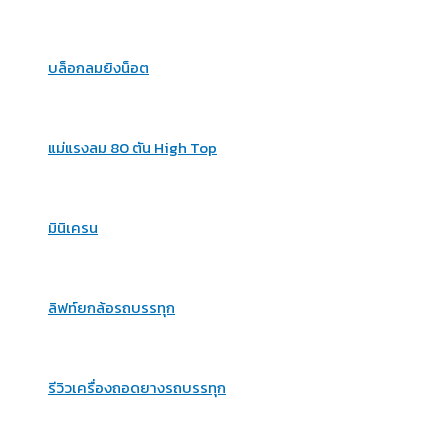
บล็อกลมยิงน็อต
แม่แรงลม 80 ตัน High Top
มินิเครน
ลิฟท์ยกล้อรถบรรทุก
รีวิวเครื่องถอดยางรถบรรทุก